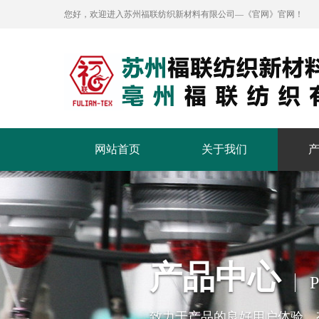
您好，欢迎进入苏州福联纺织新材料有限公司—《官网》官网！
网站首页
关于我们
产品中心
致力于产品的良好用户体验、